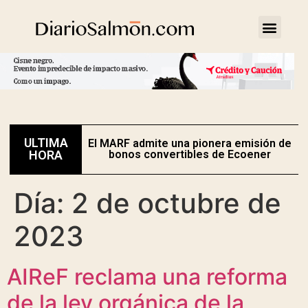
ULTIMA
El MARF admite una pionera emisión de
E
HORA
bonos convertibles de Ecoener
Día:
2 de octubre de
2023
AIReF reclama una reforma
de la ley orgánica de la