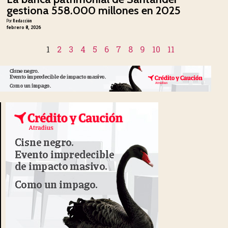
gestiona 558.000 millones en 2025
Por
Redacción
febrero 8, 2026
1
2
3
4
5
6
7
8
9
10
11