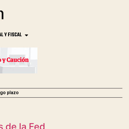
AL Y FISCAL
rgo plazo
s de la Fed