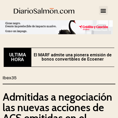
ULTIMA
El MARF admite una pionera emisión de
E
HORA
bonos convertibles de Ecoener
Ibex35
Admitidas a negociación
las nuevas acciones de
ACS emitidas en el