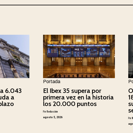
Portada
P
ca 6.043
El Ibex 35 supera por
O
uda a
primera vez en la historia
1
plazo
los 20.000 puntos
s
s
Por
Redacción
agosto 5, 2026
Por
ago