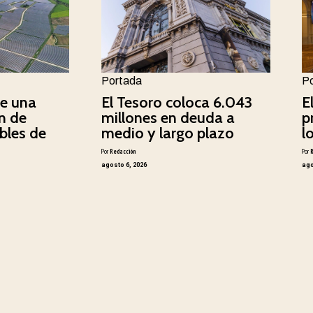
Portada
P
e una
El Tesoro coloca 6.043
E
n de
millones en deuda a
p
bles de
medio y largo plazo
l
Por
Redacción
Por
agosto 6, 2026
ago