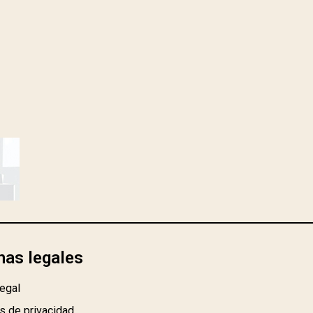
nas legales
egal
as de privacidad