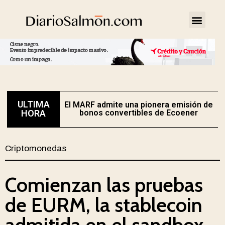
ULTIMA
El MARF admite una pionera emisión de
E
HORA
bonos convertibles de Ecoener
Criptomonedas
Comienzan las pruebas
de EURM, la stablecoin
admitida en el sandbox