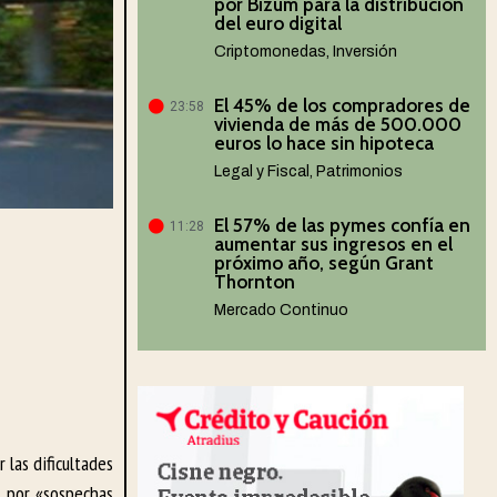
por Bizum para la distribución
del euro digital
Criptomonedas
,
Inversión
El 45% de los compradores de
23:58
vivienda de más de 500.000
euros lo hace sin hipoteca
Legal y Fiscal
,
Patrimonios
El 57% de las pymes confía en
11:28
aumentar sus ingresos en el
próximo año, según Grant
Thornton
Mercado Continuo
 las dificultades
, por «sospechas