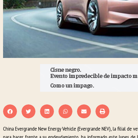
China Evergrande New Energy Vehicle (Evergrande NEV), la filial de veh
para hacer frente a su endeudamiento, ha informado este lunes de l