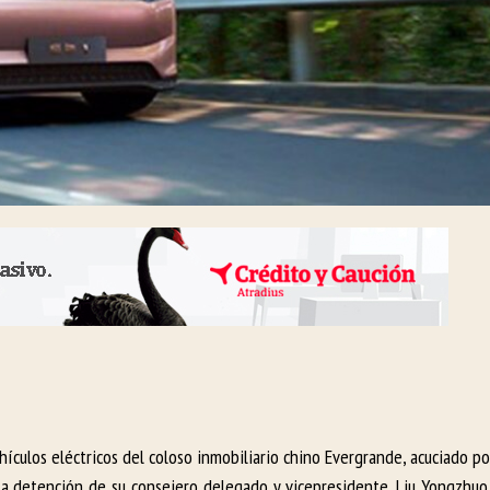
ículos eléctricos del coloso inmobiliario chino Evergrande, acuciado por
a detención de su consejero delegado y vicepresidente, Liu Yongzhuo