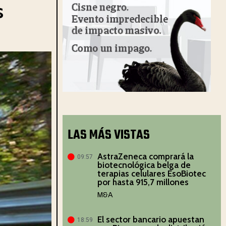
s
LAS MÁS VISTAS
AstraZeneca comprará la
09:57
biotecnológica belga de
terapias celulares EsoBiotec
por hasta 915,7 millones
M&A
El sector bancario apuestan
18:59