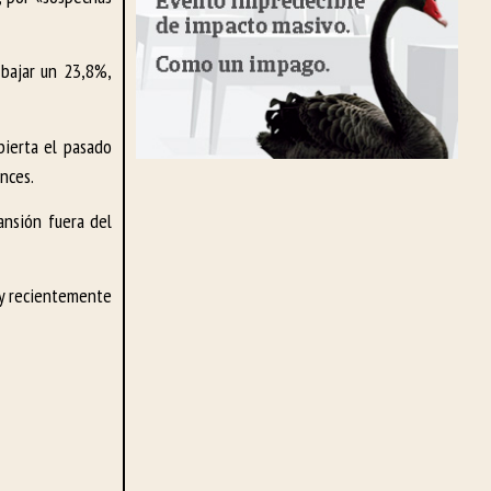
 bajar un 23,8%,
bierta el pasado
nces.
ansión fuera del
 y recientemente