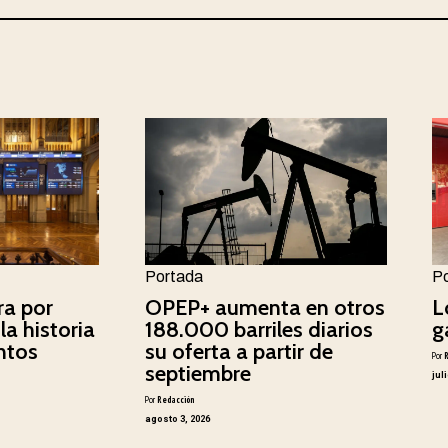
Portada
P
ra por
OPEP+ aumenta en otros
L
la historia
188.000 barriles diarios
g
ntos
su oferta a partir de
Por
septiembre
jul
Por
Redacción
agosto 3, 2026