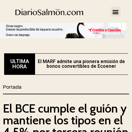
ULTIMA
El MARF admite una pionera emisión de
E
HORA
bonos convertibles de Ecoener
Portada
El BCE cumple el guión y
mantiene los tipos en el
4,5% por tercera reunión