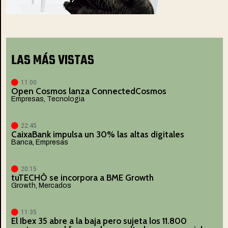
LAS MÁS VISTAS
11:00
Open Cosmos lanza ConnectedCosmos
Empresas
,
Tecnologia
22:45
CaixaBank impulsa un 30% las altas digitales
Banca
,
Empresas
20:15
tuTECHÔ se incorpora a BME Growth
Growth
,
Mercados
11:35
El Ibex 35 abre a la baja pero sujeta los 11.800