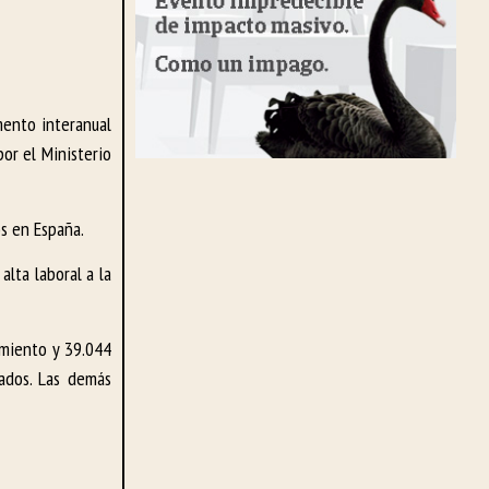
mento interanual
or el Ministerio
os en España.
alta laboral a la
amiento y 39.044
iados. Las demás