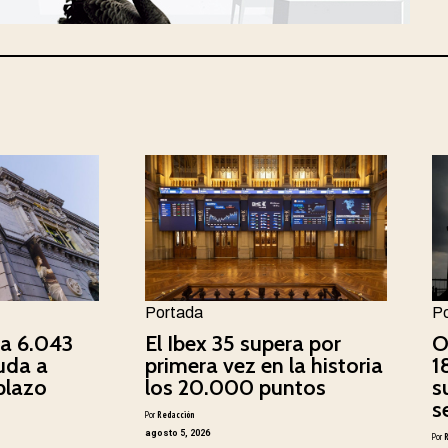
Portada
P
ca 6.043
El Ibex 35 supera por
O
uda a
primera vez en la historia
1
plazo
los 20.000 puntos
s
s
Por
Redacción
agosto 5, 2026
Por