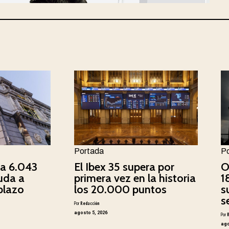
Portada
P
ca 6.043
El Ibex 35 supera por
O
uda a
primera vez en la historia
1
plazo
los 20.000 puntos
s
s
Por
Redacción
agosto 5, 2026
Por
ago