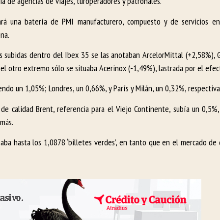
a de agencias de viajes, turoperadores y patronales.
ará una batería de PMI manufacturero, compuesto y de servicios en
na.
s subidas dentro del Ibex 35 se las anotaban ArcelorMittal (+2,58%), G
el otro extremo sólo se situaba Acerinox (-1,49%), lastrada por el efe
endo un 1,05%; Londres, un 0,66%, y París y Milán, un 0,32%, respectiv
o de calidad Brent, referencia para el Viejo Continente, subía un 0,5%
 más.
zaba hasta los 1,0878 ‘billetes verdes’, en tanto que en el mercado de