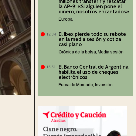
millones transferir y rescatar
la AP-9: «Si alguien pone el
dinero, nosotros encantados»
Europa
El Ibex pierde todo su rebote
12:34
en la media sesión y cotiza
casi plano
Crónica de la bolsa
,
Media sesión
El Banco Central de Argentina
15:51
habilita el uso de cheques
electrónicos
Fuera de Mercado
,
Inversión