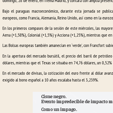
domingo, 28 de enero, en Ifema Madrid, y contará con amplia presenci
Bajo el paraguas macroeconómico, durante esta jornada se public
europeos, como Francia, Alemania, Reino Unido, así como en la eurozo
En los primeros compases de la sesión de este miércoles, las mayore
Aena (+1,58%), Colonial (+1,5%) y Acciona (+1,25%), mientras que en 
Las Bolsas europeas también amanecían en ‘verde’, con Francfort subi
En la apertura del mercado bursátil, el precio del barril de petróle
dólares, mientras que el Texas se situaba en 74,76 dólares, un 0,52%
En el mercado de divisas, la cotización del euro frente al dólar avan
exigido al bono español a 10 años escalaba hasta el 3,239%.