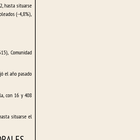
, hasta situarse
pleados (-4,8%),
315), Comunidad
ajó el año pasado
la, con 16 y 408
asta situarse el
ORALES