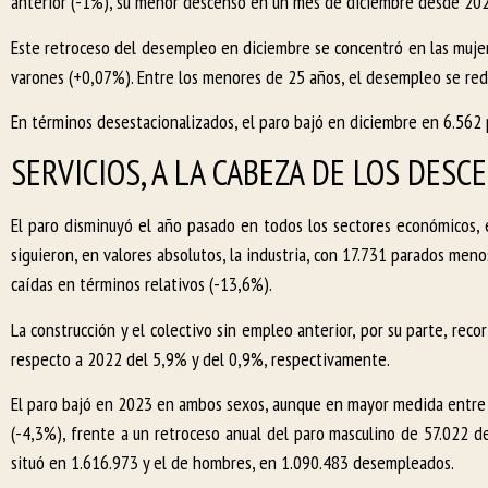
anterior (-1%), su menor descenso en un mes de diciembre desde 202
Este retroceso del desempleo en diciembre se concentró en las muje
varones (+0,07%). Entre los menores de 25 años, el desempleo se red
En términos desestacionalizados, el paro bajó en diciembre en 6.562
SERVICIOS, A LA CABEZA DE LOS DES
El paro disminuyó el año pasado en todos los sectores económicos, 
siguieron, en valores absolutos, la industria, con 17.731 parados meno
caídas en términos relativos (-13,6%).
La construcción y el colectivo sin empleo anterior, por su parte, rec
respecto a 2022 del 5,9% y del 0,9%, respectivamente.
El paro bajó en 2023 en ambos sexos, aunque en mayor medida entre 
(-4,3%), frente a un retroceso anual del paro masculino de 57.022 d
situó en 1.616.973 y el de hombres, en 1.090.483 desempleados.