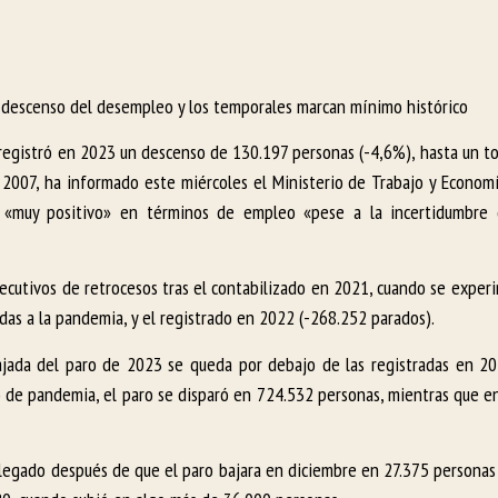
 descenso del desempleo y los temporales marcan mínimo histórico
o registró en 2023 un descenso de 130.197 personas (-4,6%), hasta un t
 2007, ha informado este miércoles el Ministerio de Trabajo y Economí
«muy positivo» en términos de empleo «pese a la incertidumbre 
ecutivos de retrocesos tras el contabilizado en 2021, cuando se exper
das a la pandemia, y el registrado en 2022 (-268.252 parados).
 bajada del paro de 2023 se queda por debajo de las registradas en 2
o de pandemia, el paro se disparó en 724.532 personas, mientras que e
llegado después de que el paro bajara en diciembre en 27.375 personas