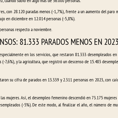
0, cuando subió en algo más de 36.000 personas.
res, con 28.120 paradas menos (-1,7%), frente a un aumento del paro 
ujo en diciembre en 12.014 personas (-5,8%).
 personas respecto a noviembre.
CENSOS: 81.333 PARADOS MENOS EN 202
especialmente en los servicios, que restaron 81.333 desempleados en 
s (-7,6%), y la agricultura, que registró un descenso de 15.483 desemple
ortaron su cifra de parados en 13.339 y 2.311 personas en 2023, con ca
las mujeres. Así, el desempleo femenino descendió en 73.175 mujeres
esempleados (-5%). De este modo, al finalizar el año, el número de mu