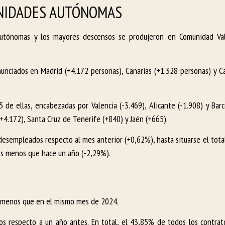
UNIDADES AUTÓNOMAS
utónomas y los mayores descensos se produjeron en Comunidad Val
unciados en Madrid (+4.172 personas), Canarias (+1.328 personas) y Ca
 de ellas, encabezadas por Valencia (-3.469), Alicante (-1.908) y Barc
4.172), Santa Cruz de Tenerife (+840) y Jaén (+665).
 desempleados respecto al mes anterior (+0,62%), hasta situarse el tot
s menos que hace un año (-2,29%).
% menos que en el mismo mes de 2024.
s respecto a un año antes. En total, el 43,85% de todos los contrat