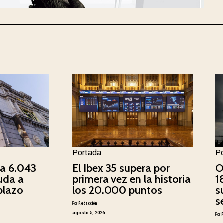
Portada
P
ca 6.043
El Ibex 35 supera por
O
uda a
primera vez en la historia
1
plazo
los 20.000 puntos
s
s
Por
Redacción
agosto 5, 2026
Por