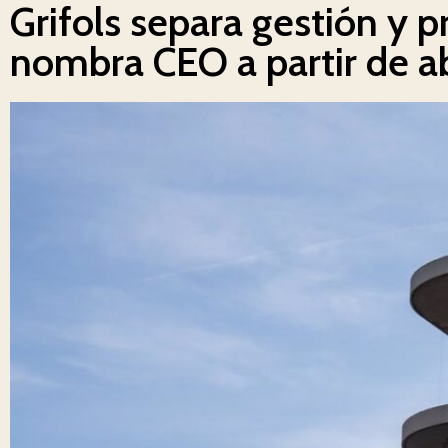
Grifols separa gestión y 
nombra CEO a partir de ab