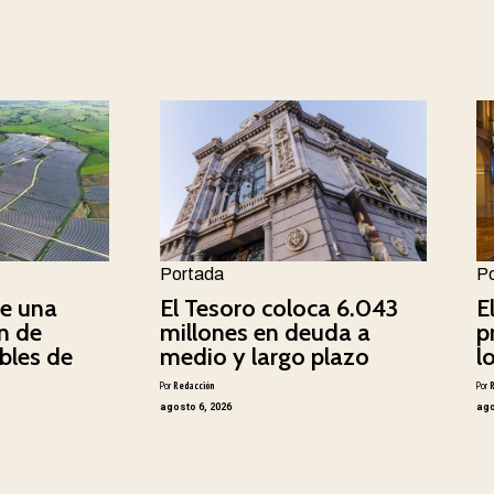
Portada
P
e una
El Tesoro coloca 6.043
E
n de
millones en deuda a
p
bles de
medio y largo plazo
l
Por
Redacción
Por
agosto 6, 2026
ago