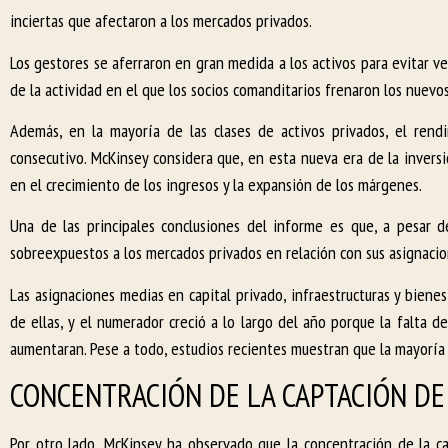
inciertas que afectaron a los mercados privados.
Los gestores se aferraron en gran medida a los activos para evitar v
de la actividad en el que los socios comanditarios frenaron los nuev
Además, en la mayoría de las clases de activos privados, el re
consecutivo. McKinsey considera que, en esta nueva era de la inver
en el crecimiento de los ingresos y la expansión de los márgenes.
Una de las principales conclusiones del informe es que, a pesar 
sobreexpuestos a los mercados privados en relación con sus asignacio
Las asignaciones medias en capital privado, infraestructuras y biene
de ellas, y el numerador creció a lo largo del año porque la falta de
aumentaran. Pese a todo, estudios recientes muestran que la mayoría
CONCENTRACIÓN DE LA CAPTACIÓN D
Por otro lado, McKinsey ha observado que la concentración de la c