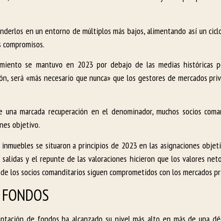
enderlos en un entorno de múltiplos más bajos, alimentando así un cicl
os compromisos.
ndimiento se mantuvo en 2023 por debajo de las medias históricas 
sión, será «más necesario que nunca» que los gestores de mercados pri
de una marcada recuperación en el denominador, muchos socios coman
nes objetivo.
s inmuebles se situaron a principios de 2023 en las asignaciones objet
 salidas y el repunte de las valoraciones hicieron que los valores net
 de los socios comanditarios siguen comprometidos con los mercados pr
E FONDOS
aptación de fondos ha alcanzado su nivel más alto en más de una dé