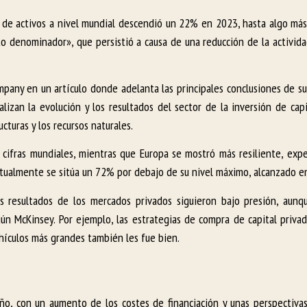
s de activos a nivel mundial descendió un 22% en 2023, hasta algo más
cto denominador», que persistió a causa de una reducción de la activid
pany en un artículo donde adelanta las principales conclusiones de su
lizan la evolución y los resultados del sector de la inversión de capi
ucturas y los recursos naturales.
 cifras mundiales, mientras que Europa se mostró más resiliente, ex
actualmente se sitúa un 72% por debajo de su nivel máximo, alcanzado e
os resultados de los mercados privados siguieron bajo presión, aun
gún McKinsey. Por ejemplo, las estrategias de compra de capital privad
ehículos más grandes también les fue bien.
ño, con un aumento de los costes de financiación y unas perspectiva