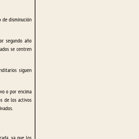
o de disminución
por segundo año
vados se centren
ditarios siguen
ivo o por encima
os de los activos
ivados.
cada, ya que los