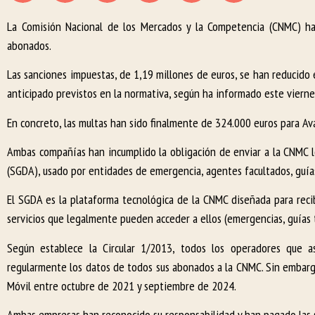
La Comisión Nacional de los Mercados y la Competencia (CNMC) ha
abonados.
Las sanciones impuestas, de 1,19 millones de euros, se han reducido 
anticipado previstos en la normativa, según ha informado este vierne
En concreto, las multas han sido finalmente de 324.000 euros para Ava
Ambas compañías han incumplido la obligación de enviar a la CNMC l
(SGDA), usado por entidades de emergencia, agentes facultados, guías 
El SGDA es la plataforma tecnológica de la CNMC diseñada para reci
servicios que legalmente pueden acceder a ellos (emergencias, guías t
Según establece la Circular 1/2013, todos los operadores que 
regularmente los datos de todos sus abonados a la CNMC. Sin embarg
Móvil entre octubre de 2021 y septiembre de 2024.
Ambas empresas han reconocido su responsabilidad y han pagado las s