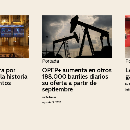
Portada
P
ra por
OPEP+ aumenta en otros
L
la historia
188.000 barriles diarios
g
ntos
su oferta a partir de
Por
septiembre
jul
Por
Redacción
agosto 3, 2026