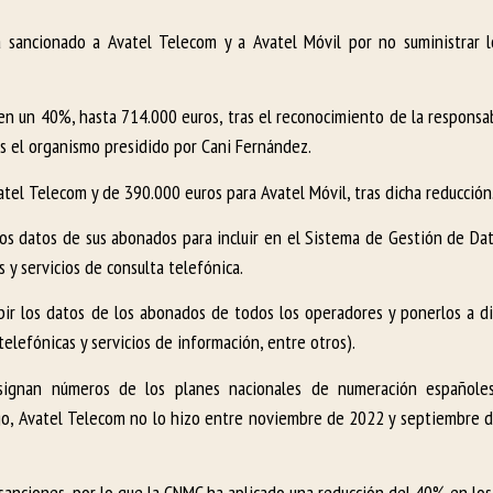
 sancionado a Avatel Telecom y a Avatel Móvil por no suministrar l
en un 40%, hasta 714.000 euros, tras el reconocimiento de la responsab
s el organismo presidido por Cani Fernández.
tel Telecom y de 390.000 euros para Avatel Móvil, tras dicha reducción
os datos de sus abonados para incluir en el Sistema de Gestión de D
y servicios de consulta telefónica.
bir los datos de los abonados de todos los operadores y ponerlos a di
elefónicas y servicios de información, entre otros).
asignan números de los planes nacionales de numeración españole
o, Avatel Telecom no lo hizo entre noviembre de 2022 y septiembre d
anciones, por lo que la CNMC ha aplicado una reducción del 40% en los