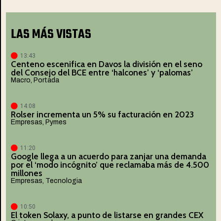
LAS MÁS VISTAS
13:43
Centeno escenifica en Davos la división en el seno
del Consejo del BCE entre ‘halcones’ y ‘palomas’
Macro
,
Portada
14:08
Rolser incrementa un 5% su facturación en 2023
Empresas
,
Pymes
11:20
Google llega a un acuerdo para zanjar una demanda
por el ‘modo incógnito’ que reclamaba más de 4.500
millones
Empresas
,
Tecnologia
10:50
El token Solaxy, a punto de listarse en grandes CEX