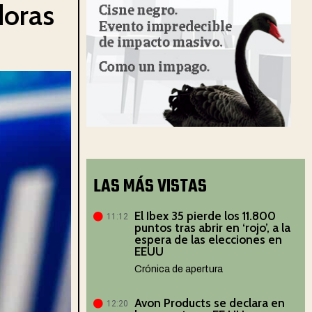
doras
LAS MÁS VISTAS
El Ibex 35 pierde los 11.800
11:12
puntos tras abrir en ‘rojo’, a la
espera de las elecciones en
EEUU
Crónica de apertura
Avon Products se declara en
12:20