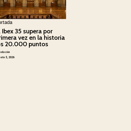
ortada
l Ibex 35 supera por
rimera vez en la historia
os 20.000 puntos
Redacción
sto 5, 2026