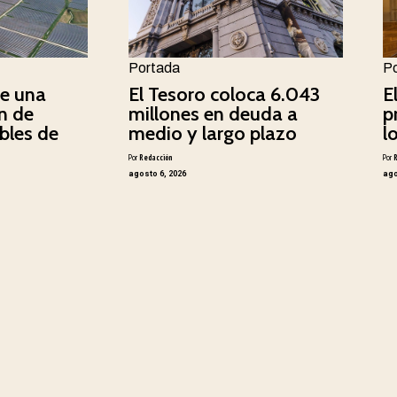
Portada
P
e una
El Tesoro coloca 6.043
E
n de
millones en deuda a
p
bles de
medio y largo plazo
l
Por
Redacción
Por
agosto 6, 2026
ago