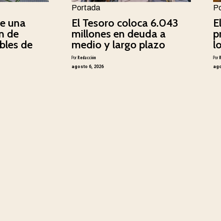
Portada
P
e una
El Tesoro coloca 6.043
E
n de
millones en deuda a
p
bles de
medio y largo plazo
l
Por
Redacción
Por
agosto 6, 2026
ago