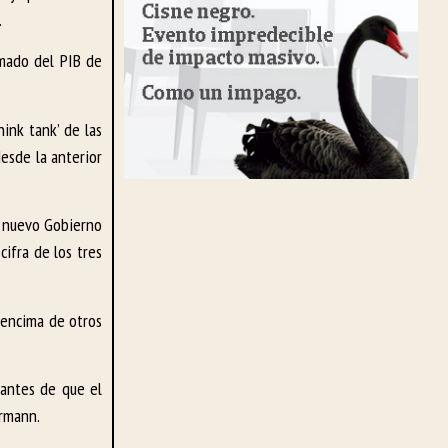
.
imado del PIB de
hink tank’ de las
esde la anterior
l nuevo Gobierno
cifra de los tres
r encima de otros
 antes de que el
ormann.