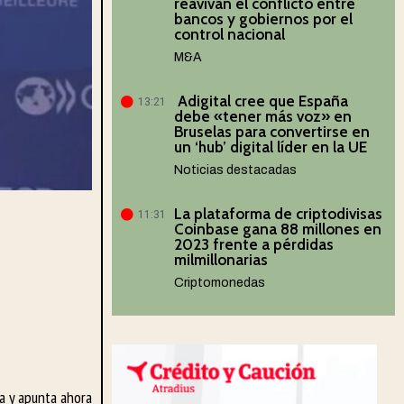
reavivan el conflicto entre
bancos y gobiernos por el
control nacional
M&A
Adigital cree que España
13:21
debe «tener más voz» en
Bruselas para convertirse en
un ‘hub’ digital líder en la UE
Noticias destacadas
La plataforma de criptodivisas
11:31
Coinbase gana 88 millones en
2023 frente a pérdidas
milmillonarias
Criptomonedas
a y apunta ahora