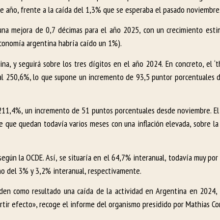
te año, frente a la caída del 1,3% que se esperaba el pasado noviembre
e una mejora de 0,7 décimas para el año 2025, con un crecimiento est
 economía argentina habría caído un 1%).
na, y seguirá sobre los tres dígitos en el año 2024. En concreto, el ‘t
 al 250,6%, lo que supone un incremento de 93,5 puntor porcentuales d
 al 211,4%, un incremento de 51 puntos porcentuales desde noviembre. E
e que quedan todavía varios meses con una inflación elevada, sobre la 
según la OCDE. Así, se situaría en el 64,7% interanual, todavía muy po
rno del 3% y 3,2% interanual, respectivamente.
e den como resultado una caída de la actividad en Argentina en 2024,
rtir efecto», recoge el informe del organismo presidido por Mathias C