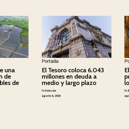
Portada
P
e una
El Tesoro coloca 6.043
E
n de
millones en deuda a
p
bles de
medio y largo plazo
l
Por
Redacción
Por
agosto 6, 2026
ago