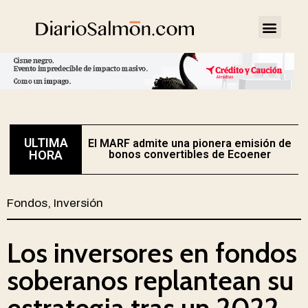
ULTIMA
El MARF admite una pionera emisión de
E
HORA
bonos convertibles de Ecoener
Fondos
,
Inversión
Los inversores en fondos
soberanos replantean su
estrategia tras un 2022