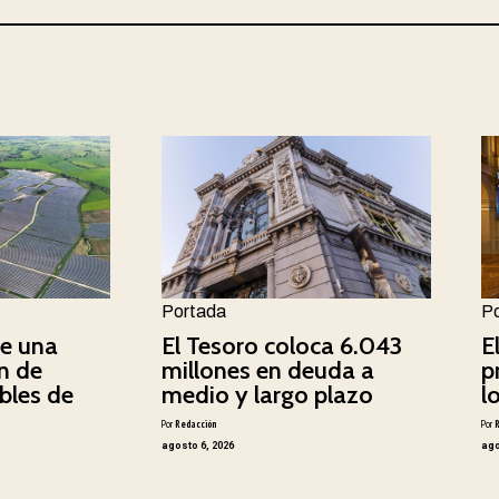
Portada
P
e una
El Tesoro coloca 6.043
E
n de
millones en deuda a
p
bles de
medio y largo plazo
l
Por
Redacción
Por
agosto 6, 2026
ago