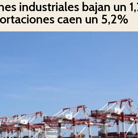
nes industriales bajan un 
portaciones caen un 5,2%