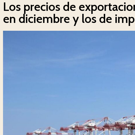
Los precios de exportacio
en diciembre y los de im