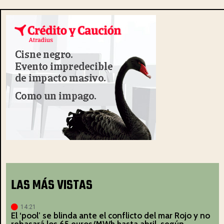
LAS MÁS VISTAS
14:21
El ‘pool’ se blinda ante el conflicto del mar Rojo y no
rebasará los 65 euros/MWh hasta abril, según