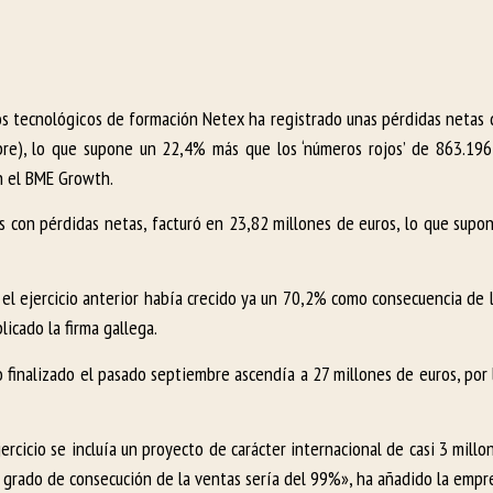
cios tecnológicos de formación Netex ha registrado unas pérdidas netas
embre), lo que supone un 22,4% más que los ‘números rojos’ de 863.196
en el BME Growth.
vos con pérdidas netas, facturó en 23,82 millones de euros, lo que sup
el ejercicio anterior había crecido ya un 70,2% como consecuencia de l
licado la firma gallega.
o finalizado el pasado septiembre ascendía a 27 millones de euros, por
ercicio se incluía un proyecto de carácter internacional de casi 3 mill
l grado de consecución de la ventas sería del 99%», ha añadido la empr