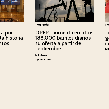
Portada
P
ra por
OPEP+ aumenta en otros
L
la historia
188.000 barriles diarios
g
ntos
su oferta a partir de
Por
septiembre
jul
Por
Redacción
agosto 3, 2026