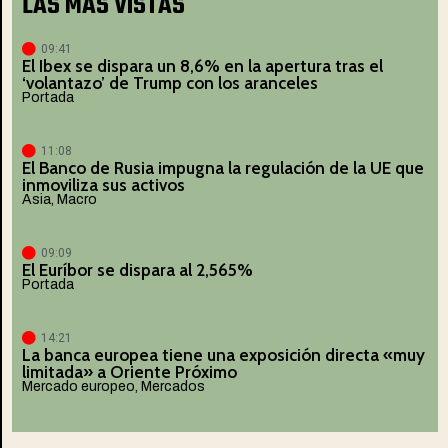
LAS MÁS VISTAS
09:41
El Ibex se dispara un 8,6% en la apertura tras el
‘volantazo’ de Trump con los aranceles
Portada
11:08
El Banco de Rusia impugna la regulación de la UE que
inmoviliza sus activos
Asia
,
Macro
09:09
El Euríbor se dispara al 2,565%
Portada
14:21
La banca europea tiene una exposición directa «muy
limitada» a Oriente Próximo
Mercado europeo
,
Mercados