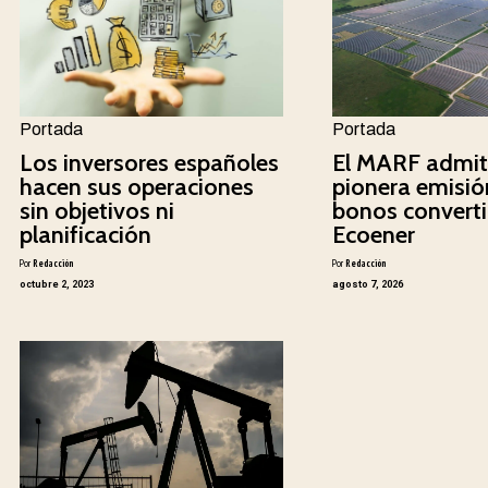
Portada
Portada
Los inversores españoles
El MARF admit
hacen sus operaciones
pionera emisió
sin objetivos ni
bonos converti
planificación
Ecoener
Por
Redacción
Por
Redacción
octubre 2, 2023
agosto 7, 2026