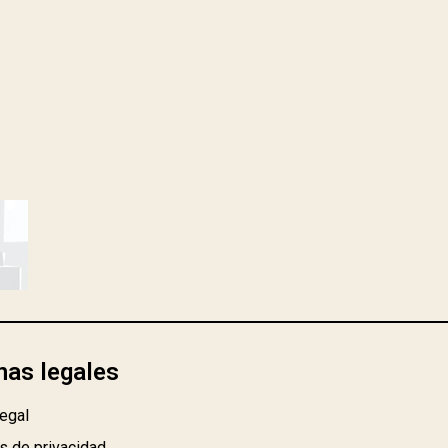
nas legales
egal
as de privacidad