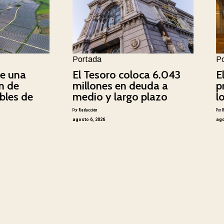
Portada
P
e una
El Tesoro coloca 6.043
E
n de
millones en deuda a
p
bles de
medio y largo plazo
l
Por
Redacción
Por
agosto 6, 2026
ago