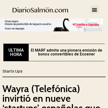
ULTIMA
El MARF admite una pionera emisión de
E
HORA
bonos convertibles de Ecoener
Starts Ups
Wayra (Telefónica)
invirtió en nueve
‘startups’ españolas que