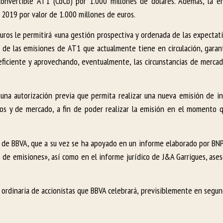
nvertible AT1 (CoCo) por 1.000 millones de dólares. Además, la en
2019 por valor de 1.000 millones de euros.
uros le permitirá «una gestión prospectiva y ordenada de las expectat
 de las emisiones de AT1 que actualmente tiene en circulación, gara
ficiente y aprovechando, eventualmente, las circunstancias de merca
e una autorización previa que permita realizar una nueva emisión de 
os y de mercado, a fin de poder realizar la emisión en el momento 
as de BBVA, que a su vez se ha apoyado en un informe elaborado por BNP
 de emisiones», así como en el informe jurídico de J&A Garrigues, ases
 ordinaria de accionistas que BBVA celebrará, previsiblemente en segun