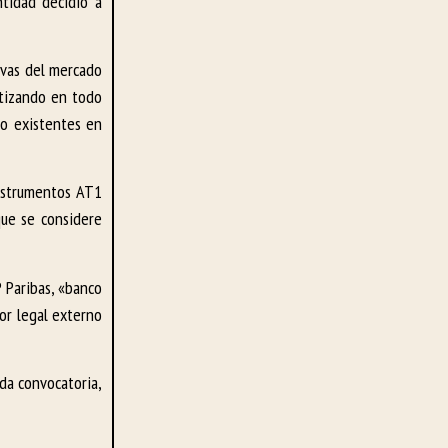
tidad decidió a
ivas del mercado
ntizando en todo
do existentes en
instrumentos AT1
que se considere
 Paribas, «banco
or legal externo
da convocatoria,