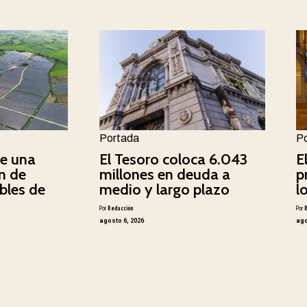
Portada
P
e una
El Tesoro coloca 6.043
E
n de
millones en deuda a
p
bles de
medio y largo plazo
l
Por
Redacción
Por
agosto 6, 2026
ago