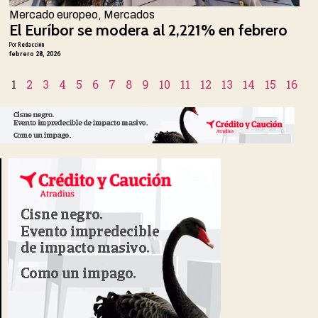
Mercado europeo
,
Mercados
El Euríbor se modera al 2,221% en febrero
Por
Redacción
febrero 28, 2026
1
2
3
4
5
6
7
8
9
10
11
12
13
14
15
16