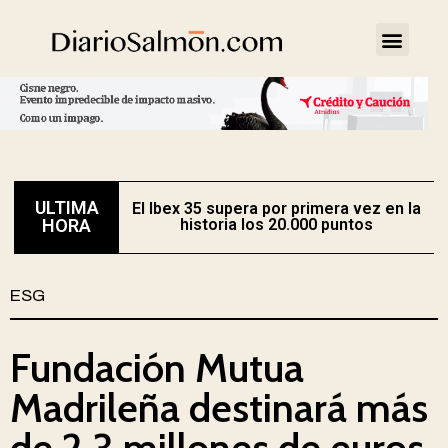
ULTIMA
El Ibex 35 supera por primera vez en la
O
HORA
historia los 20.000 puntos
ESG
Fundación Mutua
Madrileña destinará más
de 2,3 millones de euros