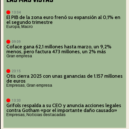
LAS MÁS VISTAS
13:04
El PIB de la zona euro frenó su expansión al 0,1% en
el segundo trimestre
Europa
,
Macro
09:09
Coface gana 62,1 millones hasta marzo, un 9,2%
menos, pero factura 473 millones, un 2% más
Gran empresa
23:15
Otis cierra 2025 con unas ganancias de 1.157 millones
de euros
Empresas
,
Gran empresa
13:30
Grifols respalda a su CEO y anuncia acciones legales
contra Gotham «por el importante daño causado»
Empresas
,
Noticias destacadas