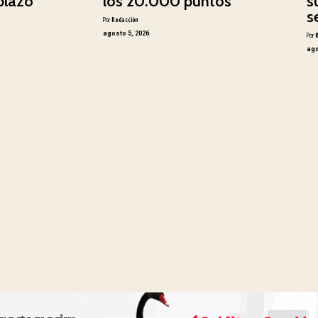
plazo
los 20.000 puntos
s
s
Por
Redacción
agosto 5, 2026
Por
ago