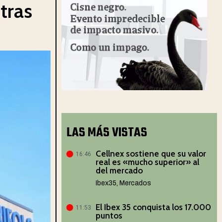
tras
LAS MÁS VISTAS
Cellnex sostiene que su valor
16:46
real es «mucho superior» al
del mercado
Ibex35
,
Mercados
El Ibex 35 conquista los 17.000
11:53
puntos