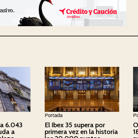
Portada
P
ca 6.043
El Ibex 35 supera por
O
uda a
primera vez en la historia
1